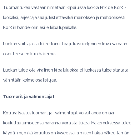
Tuomaritukea vastaan nimetään kilpailuissa luokka Prix de KorK -
luokaksi, järjestäjä saa julkistettavaksi mainoksen ja mahdollisesti
KorK:in banderollin esille kilpailupaikalle.
Luokan voittajasta tulee toimittaa julkaisukelpoinen kuva samaan
osoitteeseen kuin hakemus.
Luokan tulee olla virallinen kilpailuluokka eli luokassa tulee startata
vähintään kolme osallistujaa.
Tuomarit ja valmentajat:
Kouluratsastustuomarit ja -valmentajat voivat anoa omaan
kouluttautumiseensa harkinnanvaraista tukea. Hakemuksessa tulee
käydä ilmi, mikä koulutus on kyseessä ja miten hakija näkee tämän