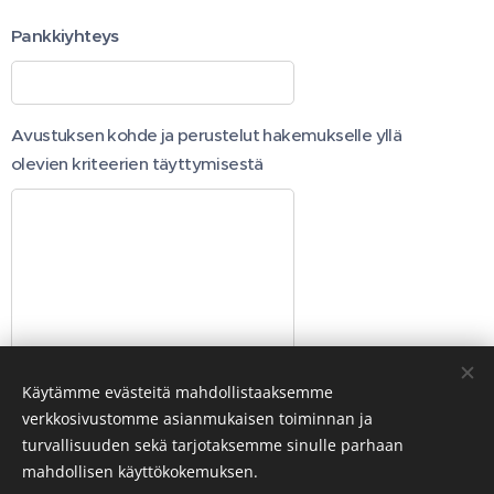
Pankkiyhteys
Avustuksen kohde ja perustelut hakemukselle yllä
olevien kriteerien täyttymisestä
Käytämme evästeitä mahdollistaaksemme
Lähetä
verkkosivustomme asianmukaisen toiminnan ja
turvallisuuden sekä tarjotaksemme sinulle parhaan
mahdollisen käyttökokemuksen.