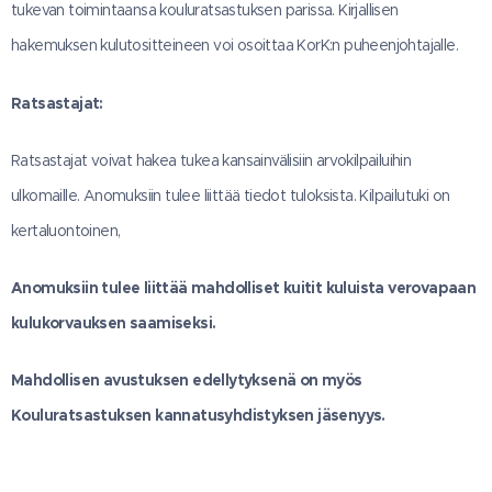
tukevan toimintaansa kouluratsastuksen parissa. Kirjallisen
hakemuksen kulutositteineen voi osoittaa KorK:n puheenjohtajalle.
Ratsastajat:
Ratsastajat voivat hakea tukea kansainvälisiin arvokilpailuihin
ulkomaille. Anomuksiin tulee liittää tiedot tuloksista. Kilpailutuki on
kertaluontoinen,
Anomuksiin tulee liittää mahdolliset kuitit kuluista verovapaan
kulukorvauksen saamiseksi.
Mahdollisen avustuksen edellytyksenä on myös
Kouluratsastuksen kannatusyhdistyksen jäsenyys.