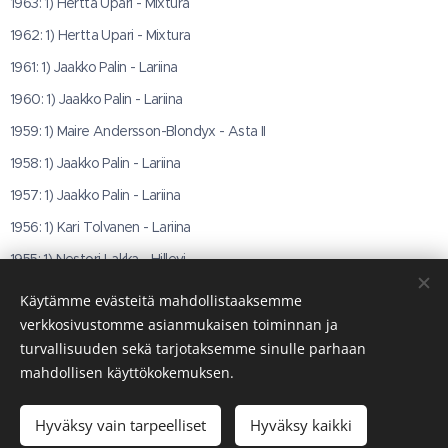
1963: 1) Hertta Upari - Mixtura
1962: 1) Hertta Upari - Mixtura
1961: 1) Jaakko Palin - Lariina
1960: 1) Jaakko Palin - Lariina
1959: 1) Maire Andersson-Blondyx - Asta II
1958: 1) Jaakko Palin - Lariina
1957: 1) Jaakko Palin - Lariina
1956: 1) Kari Tolvanen - Lariina
1955: 1) Nestori Lakka - Hillevi
1950: 1) Jukka Kivikari - La Jana
Käytämme evästeitä mahdollistaaksemme
1949: 1) Yngve Bützow - Mister X
verkkosivustomme asianmukaisen toiminnan ja
turvallisuuden sekä tarjotaksemme sinulle parhaan
mahdollisen käyttökokemuksen.
Hyväksy vain tarpeelliset
Hyväksy kaikki
Evästeet