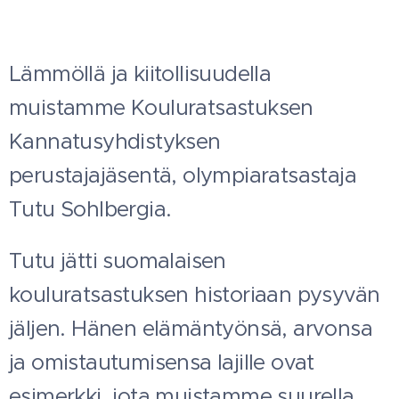
Lämmöllä ja kiitollisuudella
muistamme Kouluratsastuksen
Kannatusyhdistyksen
perustajajäsentä, olympiaratsastaja
Tutu Sohlbergia.
Tutu jätti suomalaisen
kouluratsastuksen historiaan pysyvän
jäljen. Hänen elämäntyönsä, arvonsa
ja omistautumisensa lajille ovat
esimerkki, jota muistamme suurella