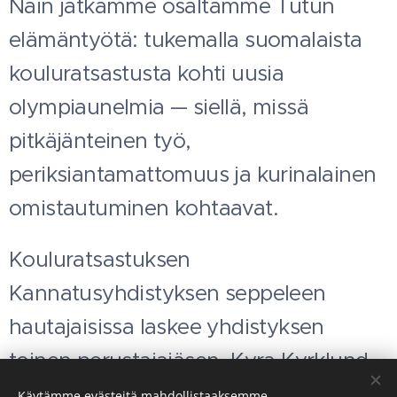
Näin jatkamme osaltamme Tutun
elämäntyötä: tukemalla suomalaista
kouluratsastusta kohti uusia
olympiaunelmia — siellä, missä
pitkäjänteinen työ,
periksiantamattomuus ja kurinalainen
omistautuminen kohtaavat.
Kouluratsastuksen
Kannatusyhdistyksen seppeleen
hautajaisissa laskee yhdistyksen
toinen perustajajäsen, Kyra Kyrklund.
Käytämme evästeitä mahdollistaaksemme