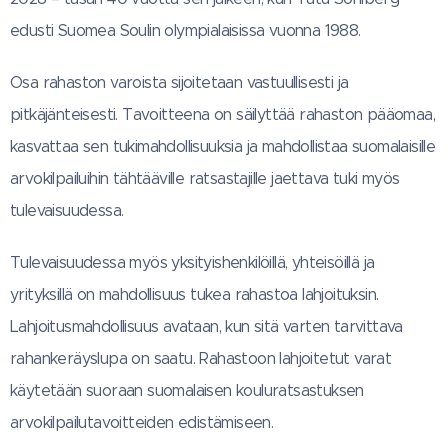
edusti Suomea Soulin olympialaisissa vuonna 1988.
Osa rahaston varoista sijoitetaan vastuullisesti ja
pitkäjänteisesti. Tavoitteena on säilyttää rahaston pääomaa,
kasvattaa sen tukimahdollisuuksia ja mahdollistaa suomalaisille
arvokilpailuihin tähtääville ratsastajille jaettava tuki myös
tulevaisuudessa.
Tulevaisuudessa myös yksityishenkilöillä, yhteisöillä ja
yrityksillä on mahdollisuus tukea rahastoa lahjoituksin.
Lahjoitusmahdollisuus avataan, kun sitä varten tarvittava
rahankeräyslupa on saatu. Rahastoon lahjoitetut varat
käytetään suoraan suomalaisen kouluratsastuksen
arvokilpailutavoitteiden edistämiseen.