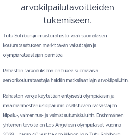
arvokilpailutavoitteiden
tukemiseen.
Tutu Sohlbergin muistorahasto vaalii suomalaisen
kouluratsastuksen merkittävän vaikuttajan ja
olympiaratsastajan perintöä.
Rahaston tarkoituksena on tukea suomalaisia
seniorikouluratsastajia heidän matkallaan lajin arvokilpailuihin.
Rahaston varoja käytetään erityisesti olympialaisiin ja
maailmanmestaruuskilpailuihin osallistuvien ratsastajien
kilpailu-, valmennus- ja valmistautumiskuluihin. Ensimmäinen
yhteinen tavoite on Los Angelesin olympialaiset vuonna
2028 – tasan 40 vuotta sen jälkeen, kun Tutu Sohlberg