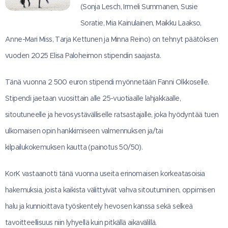
(Sonja Lesch, Irmeli Summanen, Susie
Soratie, Mia Kainulainen, Maikku Laakso,
Anne-Mari Miss, Tarja Kettunen ja Minna Reino) on tehnyt päätöksen
vuoden 2025 Elisa Paloheimon stipendin saajasta.
Tänä vuonna 2 500 euron stipendi myönnetään Fanni Olkkoselle.
Stipendi jaetaan vuosittain alle 25-vuotiaalle lahjakkaalle,
sitoutuneelle ja hevosystävälliselle ratsastajalle, joka hyödyntää tuen
ulkomaisen opin hankkimiseen valmennuksen ja/tai
kilpailukokemuksen kautta (painotus 50/50).
KorK vastaanotti tänä vuonna useita erinomaisen korkeatasoisia
hakemuksia, joista kaikista välittyivät vahva sitoutuminen, oppimisen
halu ja kunnioittava työskentely hevosen kanssa sekä selkeä
tavoitteellisuus niin lyhyellä kuin pitkällä aikavälillä.