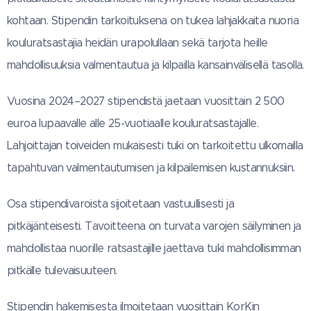
kohtaan. Stipendin tarkoituksena on tukea lahjakkaita nuoria
kouluratsastajia heidän urapolullaan sekä tarjota heille
mahdollisuuksia valmentautua ja kilpailla kansainvälisellä tasolla.
Vuosina 2024–2027 stipendistä jaetaan vuosittain 2 500
euroa lupaavalle alle 25-vuotiaalle kouluratsastajalle.
Lahjoittajan toiveiden mukaisesti tuki on tarkoitettu ulkomailla
tapahtuvan valmentautumisen ja kilpailemisen kustannuksiin.
Osa stipendivaroista sijoitetaan vastuullisesti ja
pitkäjänteisesti. Tavoitteena on turvata varojen säilyminen ja
mahdollistaa nuorille ratsastajille jaettava tuki mahdollisimman
pitkälle tulevaisuuteen.
Stipendin hakemisesta ilmoitetaan vuosittain KorKin