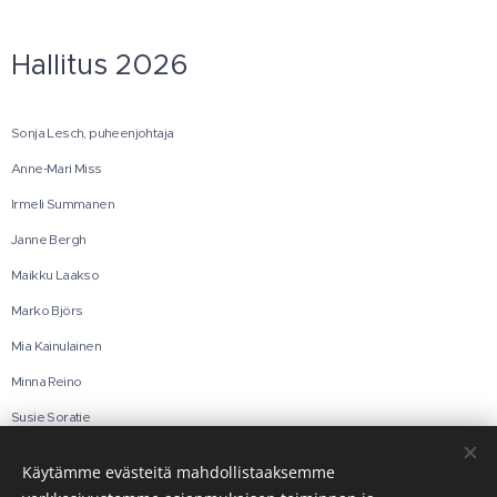
Hallitus 2026
Sonja Lesch, puheenjohtaja
Anne-Mari Miss
Irmeli Summanen
Janne Bergh
Maikku Laakso
Marko Björs
Mia Kainulainen
Minna Reino
Susie Soratie
Tarja Kettunen
Käytämme evästeitä mahdollistaaksemme