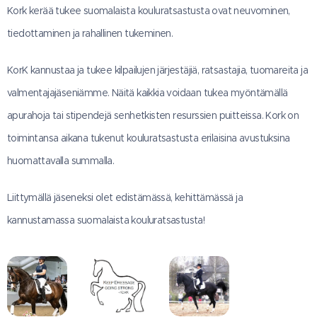
Kork kerää tukee suomalaista kouluratsastusta ovat neuvominen,
tiedottaminen ja rahallinen tukeminen.
KorK kannustaa ja tukee kilpailujen järjestäjiä, ratsastajia, tuomareita ja
valmentajajäseniämme. Näitä kaikkia voidaan tukea myöntämällä
apurahoja tai stipendejä senhetkisten resurssien puitteissa. Kork on
toimintansa aikana tukenut kouluratsastusta erilaisina avustuksina
huomattavalla summalla.
Liittymällä jäseneksi olet edistämässä, kehittämässä ja
kannustamassa suomalaista kouluratsastusta!